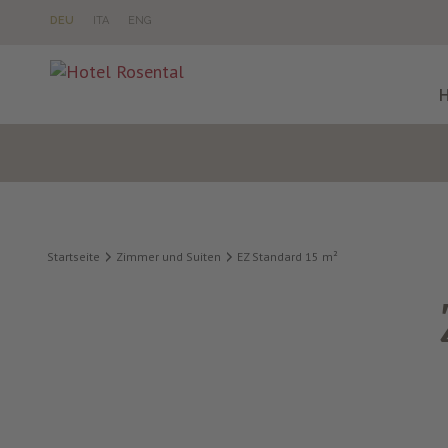
DE
U
IT
A
EN
G
Startseite
Zimmer und Suiten
EZ Standard 15 m²