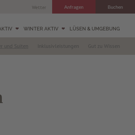
Anfragen
Buchen
Wetter
AKTIV
WINTER AKTIV
LÜSEN & UMGEBUNG
r und Suiten
Inklusivleistungen
Gut zu Wissen
n