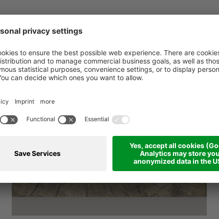
ante il caricamento del widget di prenotazione.
BUONO - REGALARE AMORE