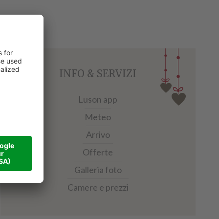
INFO & SERVIZI
Luson app
Meteo
Arrivo
Offerte
Galleria foto
Camere e prezzi