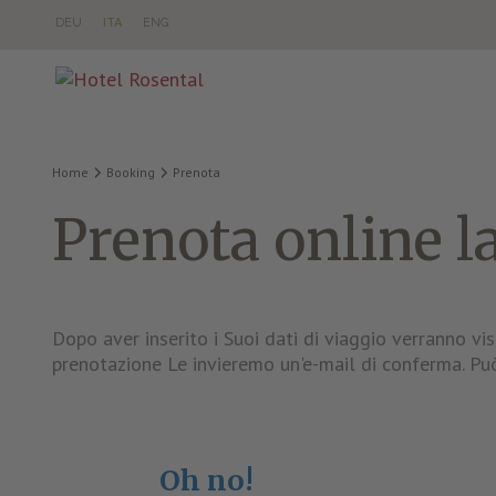
DE
U
IT
A
EN
G
Home
Booking
Prenota
Prenota online l
Dopo aver inserito i Suoi dati di viaggio verranno vi
prenotazione Le invieremo un'e-mail di conferma. Può
Oh no!