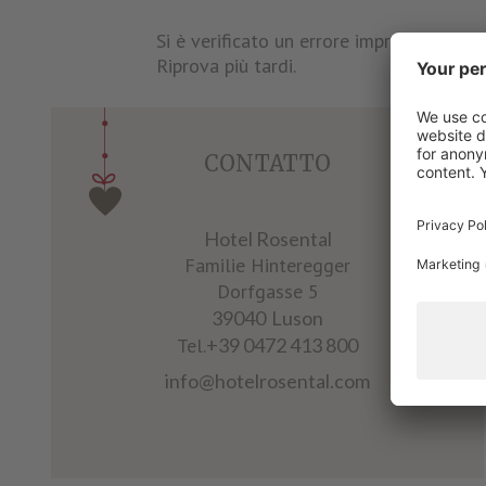
Si è verificato un errore imprevisto dur
Riprova più tardi.
CONTATTO
Hotel Rosental
Familie Hinteregger
Dorfgasse 5
39040
Luson
Tel.
+39 0472 413 800
info@hotelrosental.com